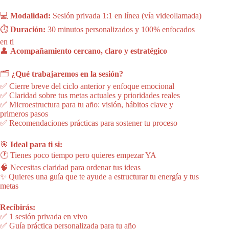
💻
Modalidad:
Sesión privada 1:1 en línea (vía videollamada)
⏱️
Duración:
30 minutos personalizados y 100% enfocados
en ti
👤
Acompañamiento cercano, claro y estratégico
🗂️
¿Qué trabajaremos en la sesión?
✅ Cierre breve del ciclo anterior y enfoque emocional
✅ Claridad sobre tus metas actuales y prioridades reales
✅ Microestructura para tu año: visión, hábitos clave y
primeros pasos
✅ Recomendaciones prácticas para sostener tu proceso
🎯
Ideal para ti si:
🕐 Tienes poco tiempo pero quieres empezar YA
🧠 Necesitas claridad para ordenar tus ideas
✨ Quieres una guía que te ayude a estructurar tu energía y tus
metas
Recibirás:
✅ 1 sesión privada en vivo
✅ Guía práctica personalizada para tu año