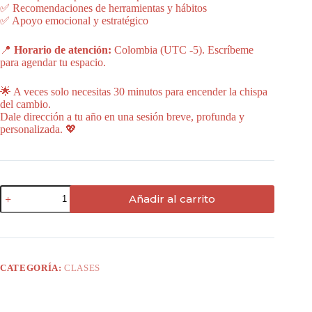
✅ Recomendaciones de herramientas y hábitos
✅ Apoyo emocional y estratégico
📍
Horario de atención:
Colombia (UTC -5). Escríbeme
para agendar tu espacio.
🌟 A veces solo necesitas 30 minutos para encender la chispa
del cambio.
Dale dirección a tu año en una sesión breve, profunda y
personalizada. 💖
Clase
Añadir al carrito
rápida
de
30
minutos
cantidad
CATEGORÍA:
CLASES