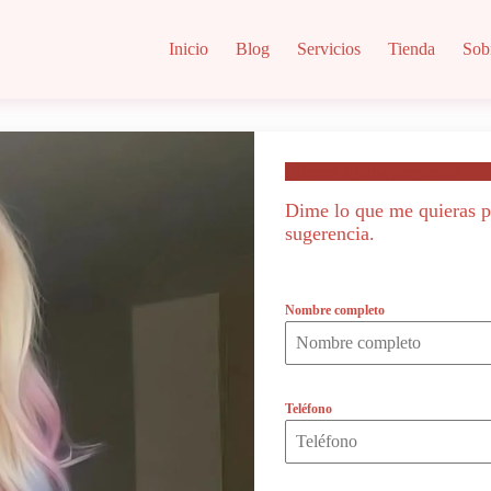
Inicio
Blog
Servicios
Tienda
Sob
¿Tienes alguna pregunta?
Dime lo que me quieras p
sugerencia.
Nombre completo
Teléfono